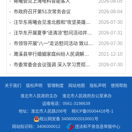
蒋曦会见上海电科智能客人
2026-08-05
市政府召开第51次常务会议
2026-08-04
汪华东蒋曦会见淮北舰和“攻坚英雄连”官兵代表
2026-07-30
汪华东开展夏季“送清凉”慰问活动并调研专门教育工作 落实落细防暑降温措施 用心用情关爱一线职工
2026-07-31
市领导开展“八一”走访慰问活动 致以节日问候 畅叙鱼水深情
2026-07-30
濉溪县举行婚姻家庭纠纷人民调解委员会暨调解志愿者服务团成立仪式
2021-12-10
市委常委会会议强调 深入学习贯彻习近平总书记重要讲话指示精神 高质量推进城市更新 不断提升本质安全水平 汪华东主持会议
2026-07-30
关于我们
版权声明
管理制度
网站地图
隐私声明
使用帮助
淮北市人民政府主办
淮北市人民政府办公室承办
运维电话：0561-3198639
地址：淮北市人民路208号
皖ICP备05004418号-1
皖公网安备 34060002010001号
网站标识码：3406000012
违法和不良信息举报中心