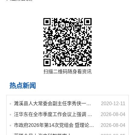
扫描二维码随身看资讯
热点新闻
濉溪县人大常委会副主任李秀侠一行调研城乡客运一体化和治超工作
2020-12-11
汪华东在全市季度工作会议上强调 锚定打好“三仗”任务和年度预期目标不动摇 在全市上下掀起比学赶超争先进位的攻坚热潮
2026-08-04
市政府2026年第14次党组会 暨理论学习中心组学习会议召开 蒋曦主持会议并讲话
2026-08-04