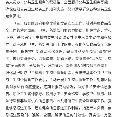
务人员参与公共卫生服务的积极性，全面履行公共卫生服务职能，
确保各项公共卫生服务工作顺利实施，努力满足群众各种公共卫生
服务需求。
（三）各县区政府要高度重视食品安全工作，针对基层食品安
全工作的薄弱局面，卫生、药监部门要通力协助、抓住重点、重心
下移。基层医疗卫生机构要充分调动公共卫生人员主动性和积极
性，对应承担卫生、药监等部门工作职责，强化落实食品安全包保
责任制，积极推行监管网格化管理，完善食品安全监管
“四员”制
度，做到监管任务、监管单位、监管人员、监管责任“四落实”，构
建“全面覆盖、分级负责、归口管理、责任到人”的包保责任体系。
强化基层医疗卫生机构卫生监督协管职责，要按照基本公共卫生服
务卫生监督协管工作要求，主动开展卫生监督协管工作，对辖区协
管对象进行摸底登记，定期上报变动情况，做好食品安全信息报
告、职业卫生咨询指导、饮用水卫生安全巡查、学校卫生服务、非
法行医和非法采供血信息报告、公共场所卫生安全巡查等工作。强
化信息报送工作，建立健全信息报送工作制度，指定专人负责，信
息报送要及时、准确、全面，确保信息的时效性、真实性、完整