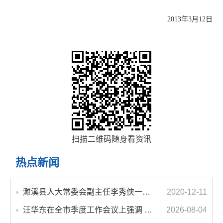
2013年3月12日
扫描二维码随身看资讯
热点新闻
濉溪县人大常委会副主任李秀侠一行调研城乡客运一体化和治超工作
2020-12-11
汪华东在全市季度工作会议上强调 锚定打好“三仗”任务和年度预期目标不动摇 在全市上下掀起比学赶超争先进位的攻坚热潮
2026-08-04