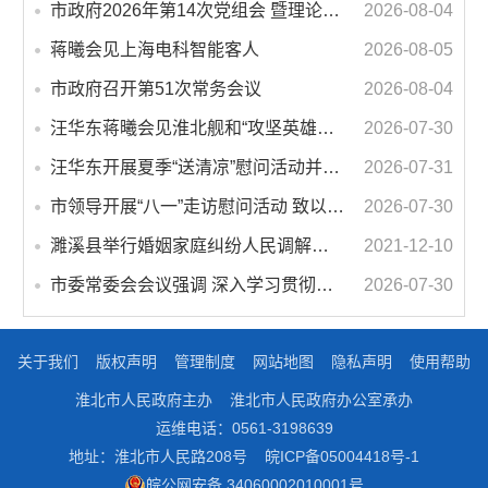
市政府2026年第14次党组会 暨理论学习中心组学习会议召开 蒋曦主持会议并讲话
2026-08-04
蒋曦会见上海电科智能客人
2026-08-05
市政府召开第51次常务会议
2026-08-04
汪华东蒋曦会见淮北舰和“攻坚英雄连”官兵代表
2026-07-30
汪华东开展夏季“送清凉”慰问活动并调研专门教育工作 落实落细防暑降温措施 用心用情关爱一线职工
2026-07-31
市领导开展“八一”走访慰问活动 致以节日问候 畅叙鱼水深情
2026-07-30
濉溪县举行婚姻家庭纠纷人民调解委员会暨调解志愿者服务团成立仪式
2021-12-10
市委常委会会议强调 深入学习贯彻习近平总书记重要讲话指示精神 高质量推进城市更新 不断提升本质安全水平 汪华东主持会议
2026-07-30
关于我们
版权声明
管理制度
网站地图
隐私声明
使用帮助
淮北市人民政府主办
淮北市人民政府办公室承办
运维电话：0561-3198639
地址：淮北市人民路208号
皖ICP备05004418号-1
皖公网安备 34060002010001号