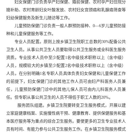
妇女保健门诊负责孕产妇保健、婚前保健、农村孕产妇住院分
娩补助、农村育龄妇女叶酸发放、农村妇女宫颈癌和乳腺癌筛查等
妇幼保健服务及新生儿随访等工作。
儿童预防保健门诊负责一般人群预防接种、
0—6岁儿童预防接
种和儿童保健服务等工作。
专业人员配置。原则上按乡镇卫生院职工总数的
30%配备公共
卫生人员。从事公共卫生人员要取得公共卫生服务或全科医生服务
资质。专业技术人员中至少配置1名中级技术职称以上（含中级）
人员，规模较大的乡镇至少配置2名中级技术职称以上（含中级）
人员。在分别明确1名专职人员具体负责妇女保健和儿童保健工作
的前提下，妇女保健门诊的其他工作人员可由妇产科医务人员兼
任，儿童预防保健门诊中的其他儿保人员可由内儿科医务人员兼
任。但专职从事公共卫生的人员不得低于职工人数的20%。
服务团队组建。乡镇卫生院要转变卫生服务模式，开展以建
立家庭健康档案、实施慢性病干预、健康教育、提供保健服务和基
本医疗服务等为重点的综合卫生服务。要使更多的卫生专业技术人
员有时间、有能力参与公共卫生服务工作。在乡镇卫生院服务模式