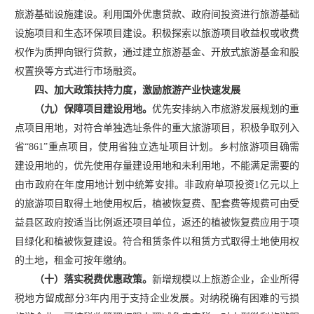
旅游基础设施建设。利用国外优惠贷款、政府间投资进行旅游基础
设施项目和生态环保项目建设。积极探索以旅游项目收益权或收费
权作为质押向银行贷款，通过建立旅游基金、开放式旅游基金和股
权置换等方式进行市场融资。
四、加大政策扶持力度，激励旅游产业快速发展
（九）保障项目建设用地。
优先安排纳入市旅游发展规划的重
点项目用地，对符合单独选址条件的重大旅游项目，积极争取列入
省
“861”重点项目，使用省独立选址项目计划。乡村旅游项目确需
建设用地的，优先使用存量建设用地和未利用地，不能满足需要的
由市政府在年度用地计划中统筹安排。非政府单项投资1亿元以上
的旅游项目取得土地使用权后，植被恢复费、配套费等规费可由受
益县区政府按适当比例返还项目单位，返还的植被恢复费应用于项
目绿化和植被恢复建设。符合租赁条件以租赁方式取得土地使用权
的土地，租金可按年缴纳。
（十）落实税费优惠政策。
新增规模以上旅游企业，企业所得
税地方留成部分
3年内用于支持企业发展。对纳税确有困难的亏损