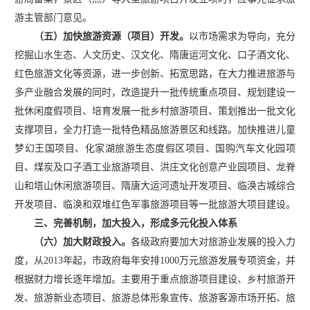
游主管部门意见。
（五）加快旅游资源（项目）开发。
以市场需求为导向，充分
挖掘山水生态、人文历史、汉文化、隋唐运河文化、口子酒文化、
红色旅游文化等资源，进一步创新、拓宽思路，在大力推进旅游与
多产业融合发展的同时，改造提升一批传统重点项目、规划建设一
批休闲度假项目、培育发展一批乡村旅游项目、策划推出一批文化
支撑项目，全力打造一批特色精品旅游景区和线路。加快推进儿童
梦幻王国项目、化家湖旅游生态度假区项目、国购汽车文化园项
目、煤炭及口子酒工业旅游项目、洪庄文化创意产业园项目、龙脊
山和塔山休闲旅游项目、隋唐大运河遗址开发项目、临涣古城综合
开发项目、临涣和双堆红色军事旅游项目等一批旅游大项目建设。
三、完善机制，加大投入，形成多元化投入体系
（六）加大财政投入。
各级政府要加大对旅游业发展的投入力
度，从
2013年起，市政府每年安排1000万元旅游发展专项资金，并
根据财力增长逐年增加。主要用于重点旅游项目建设、乡村旅游开
发、旅游新业态项目、旅游总体形象宣传、旅游客源市场开拓、旅