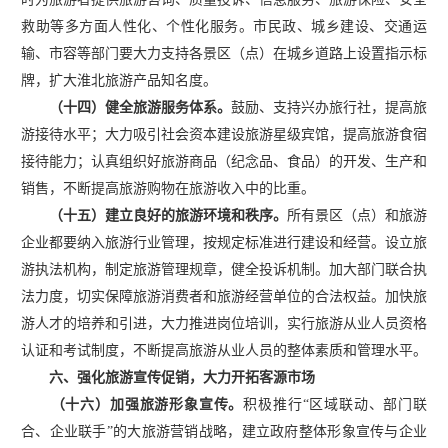
救助等多方面人性化、个性化服务。市民政、城乡建设、交通运
输、市容等部门要大力支持各景区（点）在城乡道路上设置指示标
牌，扩大淮北旅游产品知名度。
（十四）健全旅游服务体系。
鼓励、支持兴办旅行社，提高旅
游接待水平；大力吸引社会资本建设旅游星级宾馆，提高旅游食宿
接待能力；认真组织好旅游商品（纪念品、食品）的开发、生产和
销售，不断提高旅游购物在旅游收入中的比重。
（十五）建立良好的旅游环境和秩序。
所有景区（点）和旅游
企业都要纳入旅游行业管理，按规定标准进行建设和经营。设立旅
游执法机构，制定旅游管理规章，健全投诉机制。加大部门联合执
法力度，切实保障旅游消费者和旅游经营单位的合法权益。加快旅
游人才的培养和引进，大力推进岗位培训，实行旅游从业人员资格
认证和考试制度，不断提高旅游从业人员的整体素质和管理水平。
六、强化旅游宣传促销，大力开拓客源市场
（十六）加强旅游形象宣传。
积极推行
“区域联动、部门联
合、企业联手”的大旅游营销战略，建立政府整体形象宣传与企业