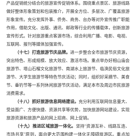
产品促销统分结合的旅游宣传促销体系。围绕重点景区、旅游线路
做好整体形象策划和包装推介，开展全方位、多层次、广覆盖旅游
形象宣传。充分发挥外事、侨务、商务、台办等对外宣传推广职能
作用，借助文化、出版、通讯、邮政等行业的传播载体，创新旅游
宣传形式。针对旅游重点客源市场，综合利用广播、电影、电视、
互联网、报刊等媒体加强宣传。
（十七）打造旅游节庆品牌。
进一步整合全市旅游节庆资源，
突出特色、形成规模、放大效应、激活市场。重点举办好相山庙会
旅游节、塔山石榴文化旅游节、南湖水上旅游节、临涣民俗文化旅
游节、大学生旅游节等特色节庆活动；同时，组织好采摘节、美食
节、垂钓节等一系列休闲旅游节庆活动，满足本市及周边市民旅游
消费需求。
（十八）抓好旅游信息网络建设。
充分利用互联网信息量大、
受益面广、方便快捷、资源共享等优势，加快旅游网站建设，实现
旅游资源和旅游产品的网上招商、网上促销。
（十九）推进区域旅游一体化。
坚持
“资源互补、线路互连、
市场共享”原则，面向更大范围构建一体化无障碍旅游区。重点加