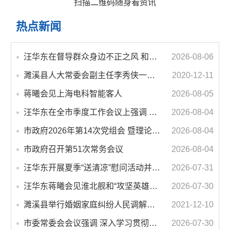
扫描二维码随身看资讯
热点新闻
汪华东在督导群众身边不正之风 和腐败问题集中整治工作时强调 以更高标准更实举措纵深推进集中整治 不断增强人民群众获得感幸福感安全感
2026-08-06
濉溪县人大常委会副主任李秀侠一行调研城乡客运一体化和治超工作
2020-12-11
蒋曦会见上海电科智能客人
2026-08-05
汪华东在全市季度工作会议上强调 锚定打好“三仗”任务和年度预期目标不动摇 在全市上下掀起比学赶超争先进位的攻坚热潮
2026-08-04
市政府2026年第14次党组会 暨理论学习中心组学习会议召开 蒋曦主持会议并讲话
2026-08-04
市政府召开第51次常务会议
2026-08-04
汪华东开展夏季“送清凉”慰问活动并调研专门教育工作 落实落细防暑降温措施 用心用情关爱一线职工
2026-07-31
汪华东蒋曦会见淮北舰和“攻坚英雄连”官兵代表
2026-07-30
濉溪县举行婚姻家庭纠纷人民调解委员会暨调解志愿者服务团成立仪式
2021-12-10
市委常委会会议强调 深入学习贯彻习近平总书记重要讲话指示精神 高质量推进城市更新 不断提升本质安全水平 汪华东主持会议
2026-07-30