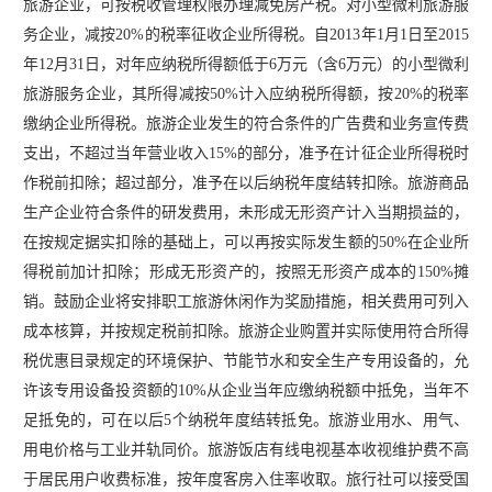
旅游企业，可按税收管理权限办理减免房产税。对小型微利旅游服
务企业，减按20%的税率征收企业所得税。自2013年1月1日至2015
年12月31日，对年应纳税所得额低于6万元（含6万元）的小型微利
旅游服务企业，其所得减按50%计入应纳税所得额，按20%的税率
缴纳企业所得税。旅游企业发生的符合条件的广告费和业务宣传费
支出，不超过当年营业收入15%的部分，准予在计征企业所得税时
作税前扣除；超过部分，准予在以后纳税年度结转扣除。旅游商品
生产企业符合条件的研发费用，未形成无形资产计入当期损益的，
在按规定据实扣除的基础上，可以再按实际发生额的50%在企业所
得税前加计扣除；形成无形资产的，按照无形资产成本的150%摊
销。鼓励企业将安排职工旅游休闲作为奖励措施，相关费用可列入
成本核算，并按规定税前扣除。旅游企业购置并实际使用符合所得
税优惠目录规定的环境保护、节能节水和安全生产专用设备的，允
许该专用设备投资额的10%从企业当年应缴纳税额中抵免，当年不
足抵免的，可在以后5个纳税年度结转抵免。旅游业用水、用气、
用电价格与工业并轨同价。旅游饭店有线电视基本收视维护费不高
于居民用户收费标准，按年度客房入住率收取。旅行社可以接受国