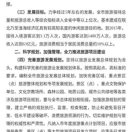
撑。
（三）发展目标。
力争经过
5年左右的发展，全市旅游接待总
量和旅游总收入等综合指标进入全省中等以上位次，基本建成在皖
北乃至淮海经济区具有较高知名度的休闲旅游目的地。到2015年，
接待入境游客达到3.1万人次，国内游客达到1400万人次，旅游总
收入达到63亿元，旅游消费相当于居民消费总量的10%以上。
二、科学规划，加强管理，全力推进旅游项目建设
（四）完善旅游发展规划。
坚持以旅游业发展总体规划为龙
头，构建科学完善的旅游业发展规划体系。按照高起点、高标准的
要求，编制全市旅游业发展总体规划，加快完善区域、重点景区
（点）旅游整体规划和专项发展规划。景区（点）、重点文物保护
单位、文化宗教场所、森林公园、地质公园、城市公共绿地等各类
涉及旅游项目规划，要与全市总体规划相衔接。加强旅游规划的管
理，建立严格的规划执行、监督、检查制度，防止和避免盲目开
发、低水平建设等破坏、浪费旅游资源的行为，切实维护规划与管
理的权威性和严肃性。凡纳入市年度旅游重点计划项目，应报市旅
游局备案，景区（点）等大型旅游项目开发立项时，应事先征求旅