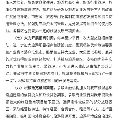
游人才培养、旅游信息化建设、旅游招商引资、旅游行业管理、旅
游公共设施建设维护、旅游商品研发及旅游企业发展等方面的政策
性奖励或补助。市财政、旅游部门配套制定市旅游发展专项资金使
用管理办法，加强对专项资金的管理，充分发挥专项资金的使用效
益。各县区也要安排一定的旅游发展专项资金。
（七）大力开展招商引资。
每年至少举行一次大型旅游招商活
动，进一步加大旅游项目招商和建设力度，集聚吸纳优势旅游要素
和产业资本落户淮北市。鼓励和支持大企业、大集团以参股、兼并
的形式取得旅游景区经营权，打造精品旅游景区。支持国内外有实
力的企业集团带资金、带管理、带客源进入我市从事旅游经营活
动；非政府性资金投资旅游项目，视其投资规模与贡献实行
“一事
一议”，积极扶持重点旅游项目的开发与建设。
（八）积极拓宽融资渠道。
争取金融机构加大对我市旅游基础
设施建设的信贷投入和延长贷款期限；争取商业银行对我市贷款金
额较大的旅游重点项目给予直贷。选择条件较成熟的部分旅游景
区，采取经营权转让、特许经营、合资合作、租赁等方式，进行直
接融资。吸引国内外资金参与旅游资源开发、旅游环境综合治理和