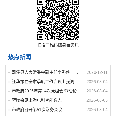
扫描二维码随身看资讯
热点新闻
濉溪县人大常委会副主任李秀侠一行调研城乡客运一体化和治超工作
2020-12-11
汪华东在全市季度工作会议上强调 锚定打好“三仗”任务和年度预期目标不动摇 在全市上下掀起比学赶超争先进位的攻坚热潮
2026-08-04
市政府2026年第14次党组会 暨理论学习中心组学习会议召开 蒋曦主持会议并讲话
2026-08-04
蒋曦会见上海电科智能客人
2026-08-05
市政府召开第51次常务会议
2026-08-04