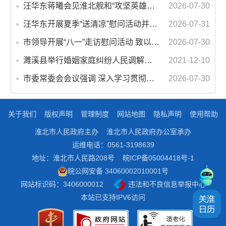
汪华东蒋曦会见淮北舰和“攻坚英雄连”官兵代表
2026-07-30
汪华东开展夏季“送清凉”慰问活动并调研专门教育工作 落实落细防暑降温措施 用心用情关爱一线职工
2026-07-31
市领导开展“八一”走访慰问活动 致以节日问候 畅叙鱼水深情
2026-07-30
濉溪县举行婚姻家庭纠纷人民调解委员会暨调解志愿者服务团成立仪式
2021-12-10
市委常委会会议强调 深入学习贯彻习近平总书记重要讲话指示精神 高质量推进城市更新 不断提升本质安全水平 汪华东主持会议
2026-07-30
关于我们
版权声明
管理制度
网站地图
隐私声明
使用帮助
淮北市人民政府主办
淮北市人民政府办公室承办
运维电话：0561-3198639
地址：淮北市人民路208号
皖ICP备05004418号-1
皖公网安备 34060002010001号
网站标识码：3406000012
违法和不良信息举报中心
本站已支持IPV6访问