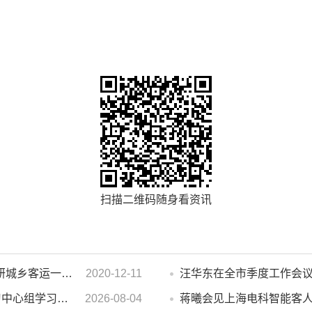
扫描二维码随身看资讯
濉溪县人大常委会副主任李秀侠一行调研城乡客运一体化和治超工作
2020-12-11
市政府2026年第14次党组会 暨理论学习中心组学习会议召开 蒋曦主持会议并讲话
2026-08-04
蒋曦会见上海电科智能客