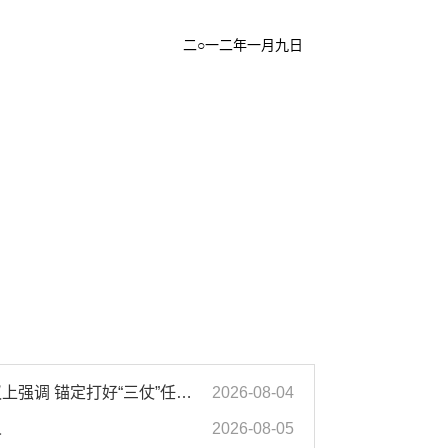
二
○一二年一月九日
汪华东在全市季度工作会议上强调 锚定打好“三仗”任务和年度预期目标不动摇 在全市上下掀起比学赶超争先进位的攻坚热潮
2026-08-04
人
2026-08-05