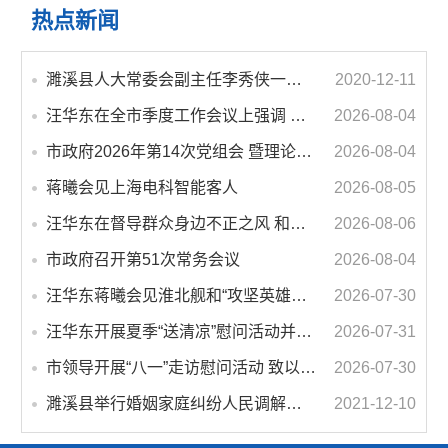
热点新闻
濉溪县人大常委会副主任李秀侠一行调研城乡客运一体化和治超工作
2020-12-11
汪华东在全市季度工作会议上强调 锚定打好“三仗”任务和年度预期目标不动摇 在全市上下掀起比学赶超争先进位的攻坚热潮
2026-08-04
市政府2026年第14次党组会 暨理论学习中心组学习会议召开 蒋曦主持会议并讲话
2026-08-04
蒋曦会见上海电科智能客人
2026-08-05
汪华东在督导群众身边不正之风 和腐败问题集中整治工作时强调 以更高标准更实举措纵深推进集中整治 不断增强人民群众获得感幸福感安全感
2026-08-06
市政府召开第51次常务会议
2026-08-04
汪华东蒋曦会见淮北舰和“攻坚英雄连”官兵代表
2026-07-30
汪华东开展夏季“送清凉”慰问活动并调研专门教育工作 落实落细防暑降温措施 用心用情关爱一线职工
2026-07-31
市领导开展“八一”走访慰问活动 致以节日问候 畅叙鱼水深情
2026-07-30
濉溪县举行婚姻家庭纠纷人民调解委员会暨调解志愿者服务团成立仪式
2021-12-10