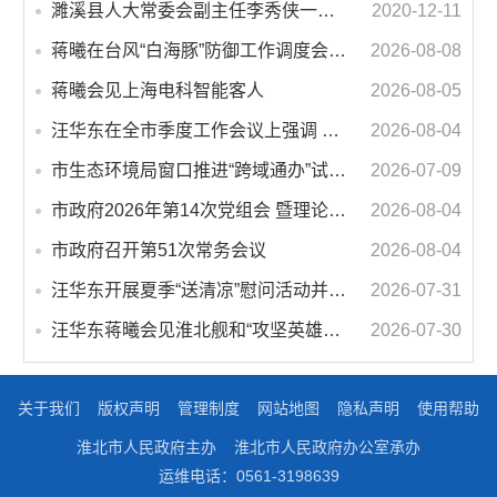
濉溪县人大常委会副主任李秀侠一行调研城乡客运一体化和治超工作
2020-12-11
蒋曦在台风“白海豚”防御工作调度会上强调 牢固树立和践行正确政绩观 切实维护人民群众生命财产安全
2026-08-08
蒋曦会见上海电科智能客人
2026-08-05
汪华东在全市季度工作会议上强调 锚定打好“三仗”任务和年度预期目标不动摇 在全市上下掀起比学赶超争先进位的攻坚热潮
2026-08-04
市生态环境局窗口推进“跨域通办”试点 服务再升级 办事更便利
2026-07-09
市政府2026年第14次党组会 暨理论学习中心组学习会议召开 蒋曦主持会议并讲话
2026-08-04
市政府召开第51次常务会议
2026-08-04
汪华东开展夏季“送清凉”慰问活动并调研专门教育工作 落实落细防暑降温措施 用心用情关爱一线职工
2026-07-31
汪华东蒋曦会见淮北舰和“攻坚英雄连”官兵代表
2026-07-30
关于我们
版权声明
管理制度
网站地图
隐私声明
使用帮助
淮北市人民政府主办
淮北市人民政府办公室承办
运维电话：0561-3198639