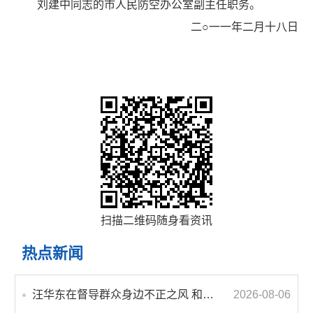
刘建中同志的市人民防空办公室副主任职务。
二○一一年二月十八日
扫描二维码随身看资讯
热点新闻
汪华东在督导群众身边不正之风 和腐败问题集中整治工作时强调 以更高标准更实举措纵深推进集中整治 不断增强人民群众获得感幸福感安全感
2026-08-06