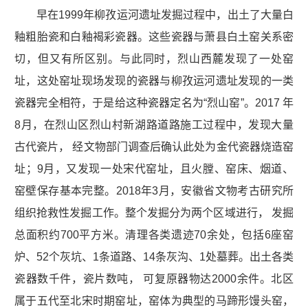
早在1999年柳孜运河遗址发掘过程中，出土了大量白
釉粗胎瓷和白釉褐彩瓷器。这些瓷器与萧县白土窑关系密
切，但又有所区别。与此同时，烈山西麓发现了一处窑
址，这处窑址现场发现的瓷器与柳孜运河遗址发现的一类
瓷器完全相符，于是给这种瓷器定名为“烈山窑”。2017 年
8月，在烈山区烈山村新湖路道路施工过程中，发现大量
古代瓷片， 经文物部门调查后确认此处为金代瓷器烧造窑
址；9月，又发现一处宋代窑址，且火膛、窑床、烟道、
窑壁保存基本完整。2018年3月，安徽省文物考古研究所
组织抢救性发掘工作。整个发掘分为两个区域进行， 发掘
总面积约700平方米。清理各类遗迹70余处，包括6座窑
炉、52个灰坑、1条道路、14条灰沟、1处墓葬。出土各类
瓷器数千件，瓷片数吨， 可复原器物达2000余件。北区
属于五代至北宋时期窑址，窑体为典型的马蹄形馒头窑，