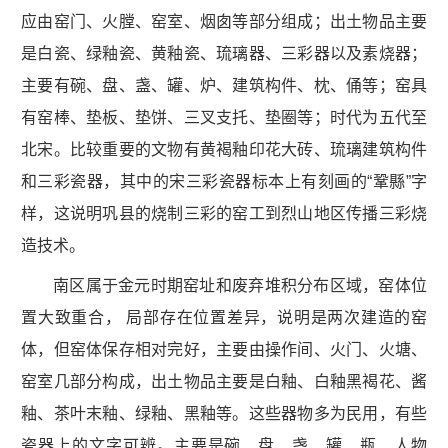
应由窑门、火膛、窑室、烟囱等部分组成；出土物品主要
是白瓷、绿釉瓷、黄釉瓷、琉璃器、三彩器以及素烧器；
主要有碗、盘、盏、罐、炉、建筑构件、枕、俑等；窑具
有窑棒、垫板、垫饼、三叉支托、垫圈等；时代为五代至
北宋。比较重要的文物有黄褐釉印花大砖、琉璃建筑构件
和三彩瓷器，其中的宋三彩瓷器标本上有刻画的“鞏縣”字
样，这说明巩县的烧制三彩的窑工到烈山地区传播三彩烧
造技术。
南区属于金元时期窑址和废弃堆积分布区域，窑体位
置大致重合， 局部存在位置差异，说明是两次建造的窑
体，但窑体保存相对完好，主要由操作间、火门、火塘、
窑室几部分构成，出土物品主要是白釉、白釉黑褐花、酱
釉、茶叶末釉、绿釉、黑釉等。这些器物多为民用，有些
瓷器上的文字可辨。主要是碗、盘、盏、罐、瓶、人物