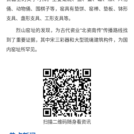
俑、动物俑、围棋子等，窑具有垫饼、窑棒、垫板、钵形
支具、盏形支具、工形支具等。
烈山窑址的发现，为古代瓷业“北瓷南传”传播路线找
到了重要证据，其中宋三彩器和大型琉璃建筑构件，为国
内窑址所罕见。
扫描二维码随身看资讯