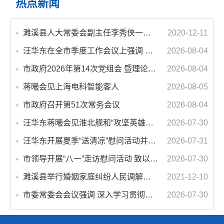
热点新闻
濉溪县人大常委会副主任李秀侠一行调研城乡客运一体化和治超工作
2020-12-11
汪华东在全市季度工作会议上强调 锚定打好“三仗”任务和年度预期目标不动摇 在全市上下掀起比学赶超争先进位的攻坚热潮
2026-08-04
市政府2026年第14次党组会 暨理论学习中心组学习会议召开 蒋曦主持会议并讲话
2026-08-04
蒋曦会见上海电科智能客人
2026-08-05
市政府召开第51次常务会议
2026-08-04
汪华东蒋曦会见淮北舰和“攻坚英雄连”官兵代表
2026-07-30
汪华东开展夏季“送清凉”慰问活动并调研专门教育工作 落实落细防暑降温措施 用心用情关爱一线职工
2026-07-31
市领导开展“八一”走访慰问活动 致以节日问候 畅叙鱼水深情
2026-07-30
濉溪县举行婚姻家庭纠纷人民调解委员会暨调解志愿者服务团成立仪式
2021-12-10
市委常委会会议强调 深入学习贯彻习近平总书记重要讲话指示精神 高质量推进城市更新 不断提升本质安全水平 汪华东主持会议
2026-07-30