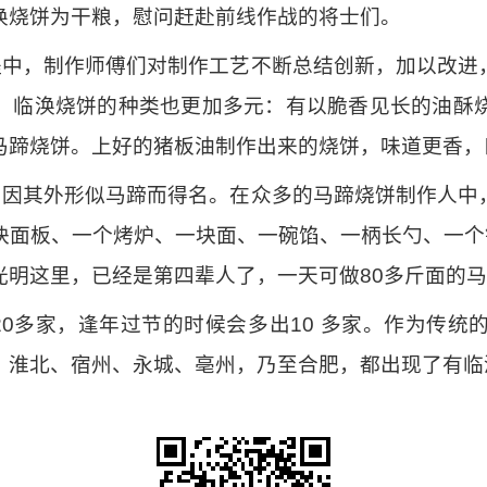
涣烧饼为干粮，慰问赶赴前线作战的将士们。
程中，制作师傅们对制作工艺不断总结创新，加以改进
。临涣烧饼的种类也更加多元：有以脆香见长的油酥
马蹄烧饼。上好的猪板油制作出来的烧饼，味道更香，
，因其外形似马蹄而得名。在众多的马蹄烧饼制作人中
块面板、一个烤炉、一块面、一碗馅、一柄长勺、一个铲
光明这里，已经是第四辈人了，一天可做80多斤面的
0多家，逢年过节的时候会多出10 多家。作为传统
、淮北、宿州、永城、亳州，乃至合肥，都出现了有临