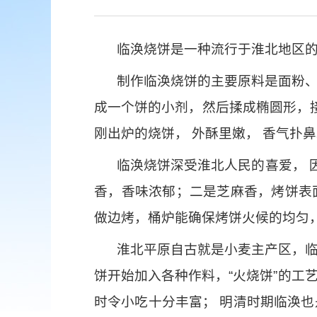
临涣烧饼是一种流行于淮北地区
制作临涣烧饼的主要原料是面粉
成一个饼的小剂，然后揉成椭圆形，
刚出炉的烧饼， 外酥里嫩， 香气扑
临涣烧饼深受淮北人民的喜爱， 因
香，香味浓郁；二是芝麻香，烤饼表
做边烤，桶炉能确保烤饼火候的均匀
淮北平原自古就是小麦主产区，
饼开始加入各种作料，“火烧饼”的
时令小吃十分丰富； 明清时期临涣