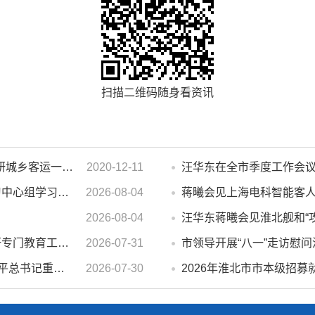
扫描二维码随身看资讯
濉溪县人大常委会副主任李秀侠一行调研城乡客运一体化和治超工作
2020-12-11
市政府2026年第14次党组会 暨理论学习中心组学习会议召开 蒋曦主持会议并讲话
2026-08-04
蒋曦会见上海电科智能客
2026-08-04
汪华东蒋曦会见淮北舰和“
汪华东开展夏季“送清凉”慰问活动并调研专门教育工作 落实落细防暑降温措施 用心用情关爱一线职工
2026-07-31
市委常委会会议强调 深入学习贯彻习近平总书记重要讲话指示精神 高质量推进城市更新 不断提升本质安全水平 汪华东主持会议
2026-07-30
2026年淮北市市本级招