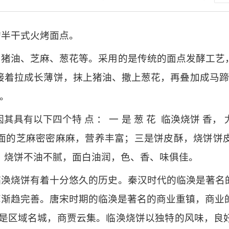
的半干式火烤面点。
、猪油、芝麻、葱花等。采用的是传统的面点发酵工艺
接着拉成长薄饼，抹上猪油、撒上葱花，再叠加成马蹄形
鼻。
其具有以下四个特 点 ： 一 是 葱 花 临涣烧饼 香
面的芝麻密密麻麻，营养丰富；三是饼皮酥，烧饼饼
，烧饼不油不腻，面白油润，色、香、味俱佳。
临涣烧饼有着十分悠久的历史。秦汉时代的临涣是著名
工艺渐趋完善。唐宋时期的临涣是著名的商业重镇，商业
也是区域名城，商贾云集。临涣烧饼以独特的风味，良