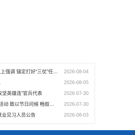
汪华东在全市季度工作会议上强调 锚定打好“三仗”任务和年度预期目标不动摇 在全市上下掀起比学赶超争先进位的攻坚热潮
2026-08-04
人
2026-08-05
攻坚英雄连”官兵代表
2026-07-30
市领导开展“八一”走访慰问活动 致以节日问候 畅叙鱼水深情
2026-07-30
募就业见习人员公告
2026-08-03