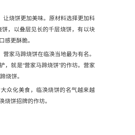
，让烧饼更加美味。原材料选择更加科
烧饼，以叠层见长的千层烧饼，有以块
口感更酥脆。
，营家马蹄烧饼在临涣当地最为有名。
，就是“营家马蹄烧饼”的作坊。营家
马蹄烧饼。
的大众化美食，临涣烧饼的名气越来越
涣烧饼招牌的作坊。