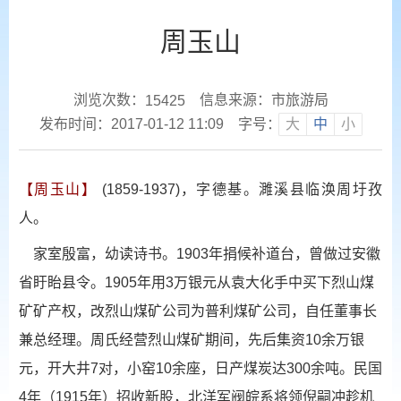
周玉山
浏览次数：
信息来源：市旅游局
15425
发布时间：2017-01-12 11:09
字号：
大
中
小
【周玉山】
(1859-1937)，字德基。濉溪县临涣周圩孜
人。
家室殷富，幼读诗书。1903年捐候补道台，曾做过安徽
省盱眙县令。1905年用3万银元从袁大化手中买下烈山煤
矿矿产权，改烈山煤矿公司为普利煤矿公司，自任董事长
兼总经理。周氏经营烈山煤矿期间，先后集资10余万银
元，开大井7对，小窑10余座，日产煤炭达300余吨。民国
4年（1915年）招收新股，北洋军阀皖系将领倪嗣冲趁机