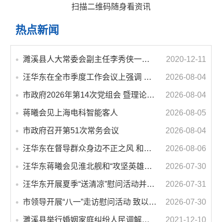
扫描二维码随身看资讯
热点新闻
濉溪县人大常委会副主任李秀侠一行调研城乡客运一体化和治超工作
2020-12-11
汪华东在全市季度工作会议上强调 锚定打好“三仗”任务和年度预期目标不动摇 在全市上下掀起比学赶超争先进位的攻坚热潮
2026-08-04
市政府2026年第14次党组会 暨理论学习中心组学习会议召开 蒋曦主持会议并讲话
2026-08-04
蒋曦会见上海电科智能客人
2026-08-05
市政府召开第51次常务会议
2026-08-04
汪华东在督导群众身边不正之风 和腐败问题集中整治工作时强调 以更高标准更实举措纵深推进集中整治 不断增强人民群众获得感幸福感安全感
2026-08-06
汪华东蒋曦会见淮北舰和“攻坚英雄连”官兵代表
2026-07-30
汪华东开展夏季“送清凉”慰问活动并调研专门教育工作 落实落细防暑降温措施 用心用情关爱一线职工
2026-07-31
市领导开展“八一”走访慰问活动 致以节日问候 畅叙鱼水深情
2026-07-30
濉溪县举行婚姻家庭纠纷人民调解委员会暨调解志愿者服务团成立仪式
2021-12-10