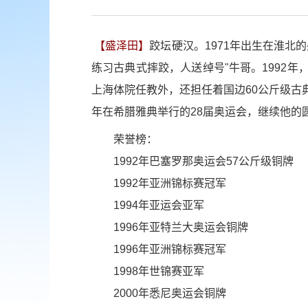
【盛泽田】
跤坛硬汉。1971年出生在淮北
练习古典式摔跤，人送绰号"牛哥。1992
上海体院任教外，还担任着国边60公斤级古
年在希腊雅典举行的28届奥运会，继续他的
荣誉榜：
1992年巴塞罗那奥运会57公斤级铜牌
1992年亚洲锦标赛冠军
1994年亚运会亚军
1996年亚特兰大奥运会铜牌
1996年亚洲锦标赛冠军
1998年世锦赛亚军
2000年悉尼奥运会铜牌