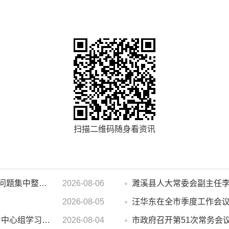
扫描二维码随身看资讯
汪华东在督导群众身边不正之风 和腐败问题集中整治工作时强调 以更高标准更实举措纵深推进集中整治 不断增强人民群众获得感幸福感安全感
2026-08-06
2026-08-05
市政府2026年第14次党组会 暨理论学习中心组学习会议召开 蒋曦主持会议并讲话
2026-08-04
市政府召开第51次常务会