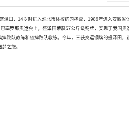
的盛泽田，14岁时进入淮北市体校练习摔跤，1986年进入安徽省
年，巴塞罗那奥运会上，盛泽田荣获57公斤级铜牌，实现了我国
典摔跤队教练和省摔跤队教练。今年，三获奥运铜牌的盛泽田，正
圆梦之旅。