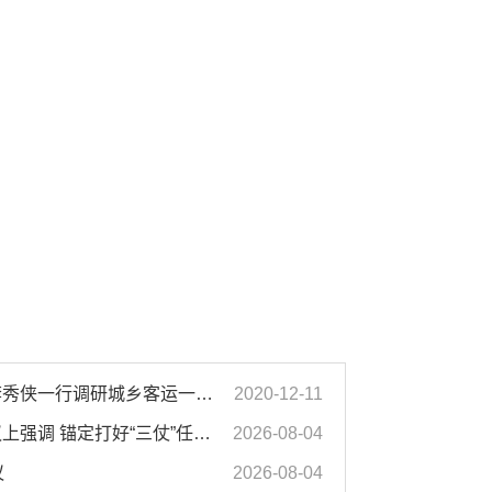
濉溪县人大常委会副主任李秀侠一行调研城乡客运一体化和治超工作
2020-12-11
汪华东在全市季度工作会议上强调 锚定打好“三仗”任务和年度预期目标不动摇 在全市上下掀起比学赶超争先进位的攻坚热潮
2026-08-04
议
2026-08-04