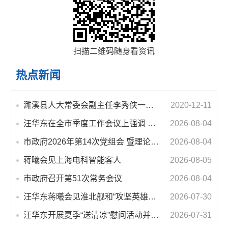
扫描二维码随身看资讯
热点新闻
濉溪县人大常委会副主任李秀侠一行调研城乡客运一体化和治超工作
2020-12-11
汪华东在全市季度工作会议上强调 锚定打好“三仗”任务和年度预期目标不动摇 在全市上下掀起比学赶超争先进位的攻坚热潮
2026-08-04
市政府2026年第14次党组会 暨理论学习中心组学习会议召开 蒋曦主持会议并讲话
2026-08-04
蒋曦会见上海电科智能客人
2026-08-05
市政府召开第51次常务会议
2026-08-04
汪华东蒋曦会见淮北舰和“攻坚英雄连”官兵代表
2026-07-30
汪华东开展夏季“送清凉”慰问活动并调研专门教育工作 落实落细防暑降温措施 用心用情关爱一线职工
2026-07-31