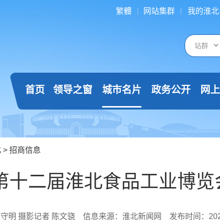
繁體
网站集群
我的淮北
首页
领导之窗
城市名片
政务公开
网上
北
>
招商信息
25第十二届淮北食品工业博览
王守明 摄影记者 陈文骁
信息来源：淮北新闻网
发布时间：2025-