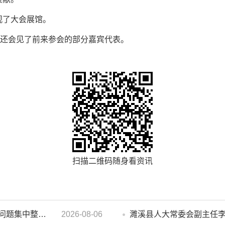
观了大会展馆。
导还会见了前来参会的部分嘉宾代表。
扫描二维码随身看资讯
汪华东在督导群众身边不正之风 和腐败问题集中整治工作时强调 以更高标准更实举措纵深推进集中整治 不断增强人民群众获得感幸福感安全感
2026-08-06