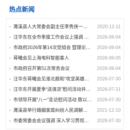
热点新闻
濉溪县人大常委会副主任李秀侠一行调研城乡客运一体化和治超工作
2020-12-11
汪华东在全市季度工作会议上强调 锚定打好“三仗”任务和年度预期目标不动摇 在全市上下掀起比学赶超争先进位的攻坚热潮
2026-08-04
市政府2026年第14次党组会 暨理论学习中心组学习会议召开 蒋曦主持会议并讲话
2026-08-04
蒋曦会见上海电科智能客人
2026-08-05
市政府召开第51次常务会议
2026-08-04
汪华东蒋曦会见淮北舰和“攻坚英雄连”官兵代表
2026-07-30
汪华东开展夏季“送清凉”慰问活动并调研专门教育工作 落实落细防暑降温措施 用心用情关爱一线职工
2026-07-31
市领导开展“八一”走访慰问活动 致以节日问候 畅叙鱼水深情
2026-07-30
濉溪县举行婚姻家庭纠纷人民调解委员会暨调解志愿者服务团成立仪式
2021-12-10
市委常委会会议强调 深入学习贯彻习近平总书记重要讲话指示精神 高质量推进城市更新 不断提升本质安全水平 汪华东主持会议
2026-07-30