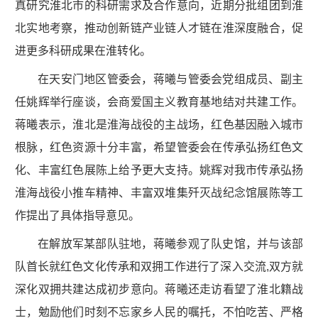
真研究淮北市的科研需求及合作意向，近期分批组团到淮
北实地考察，推动创新链产业链人才链在淮深度融合，促
进更多科研成果在淮转化。
在天安门地区管委会，蒋曦与管委会党组成员、副主
任姚辉举行座谈，会商爱国主义教育基地结对共建工作。
蒋曦表示，淮北是淮海战役的主战场，红色基因融入城市
根脉，红色资源十分丰富，希望管委会在传承弘扬红色文
化、丰富红色展陈上给予更大支持。姚辉对我市传承弘扬
淮海战役小推车精神、丰富双堆集歼灭战纪念馆展陈等工
作提出了具体指导意见。
在解放军某部队驻地，蒋曦参观了队史馆，并与该部
队首长就红色文化传承和双拥工作进行了深入交流,双方就
深化双拥共建达成初步意向。蒋曦还走访看望了淮北籍战
士，勉励他们时刻不忘家乡人民的嘱托，不怕吃苦、严格