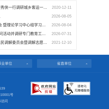
濉溪县人大常委会副主任李秀侠一行调研城乡客运一体化和治超工作
2020-12-11
人
2026-08-05
市政府2026年第14次党组会 暨理论学习中心组学习会议召开 蒋曦主持会议并讲话
2026-08-04
汪华东开展夏季“送清凉”慰问活动并调研专门教育工作 落实落细防暑降温措施 用心用情关爱一线职工
2026-07-31
濉溪县举行婚姻家庭纠纷人民调解委员会暨调解志愿者服务团成立仪式
2021-12-10
事业单位
省直单位
639
10001号
6访问