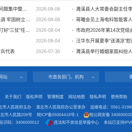
汪华东在督导群众身边不正之风 和腐败问题集中整治工作时强调 以更高标准更实举措纵深推进集中整治 不断增强人民群众获得感幸福感安全感
2026-08-06
蒋曦在台风“白海豚”防御工作调度会上强调 牢固树立和践行正确政绩观 切实维护人民群众生命财产安全
2026-08-08
蒋曦会见上海电科智能客
汪华东在全市季度工作会议上强调 锚定打好“三仗”任务和年度预期目标不动摇 在全市上下掀起比学赶超争先进位的攻坚热潮
2026-08-04
2026-08-04
官兵代表
2026-07-30
网站
市直各部门、机构
关于我们
版权声明
管理制度
网站地图
隐私声明
使用帮助
北市人民政府主办
淮北市人民政府办公室承办
运维电话：0561-3198
北市人民路208号
皖ICP备05004418号-1
皖公网安备 340600020
识码：3406000012
违法和不良信息举报中心
本站已支持IPV