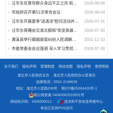
汪华东在督导群众身边不正之风 和腐败问题集中整治工作时强调 以更高标准更实举措纵深推进集中整治 不断增强人民群众获得感幸福感安全感
2026-08-06
市政府召开第51次常务会议
2026-08-04
汪华东开展夏季“送清凉”慰问活动并调研专门教育工作 落实落细防暑降温措施 用心用情关爱一线职工
2026-07-31
汪华东蒋曦会见淮北舰和“攻坚英雄连”官兵代表
2026-07-30
濉溪县举行婚姻家庭纠纷人民调解委员会暨调解志愿者服务团成立仪式
2021-12-10
市委常委会会议强调 深入学习贯彻习近平总书记重要讲话指示精神 高质量推进城市更新 不断提升本质安全水平 汪华东主持会议
2026-07-30
关于我们
版权声明
管理制度
网站地图
隐私声明
使用帮助
淮北市人民政府主办
淮北市人民政府办公室承办
运维电话：0561-3198639
地址：淮北市人民路208号
皖ICP备05004418号-1
皖公网安备 34060002010001号
网站标识码：3406000012
违法和不良信息举报中心
本站已支持IPV6访问