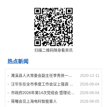
扫描二维码随身看资讯
热点新闻
濉溪县人大常委会副主任李秀侠一行调研城乡客运一体化和治超工作
2020-12-11
汪华东在全市季度工作会议上强调 锚定打好“三仗”任务和年度预期目标不动摇 在全市上下掀起比学赶超争先进位的攻坚热潮
2026-08-04
市政府2026年第14次党组会 暨理论学习中心组学习会议召开 蒋曦主持会议并讲话
2026-08-04
蒋曦会见上海电科智能客人
2026-08-05