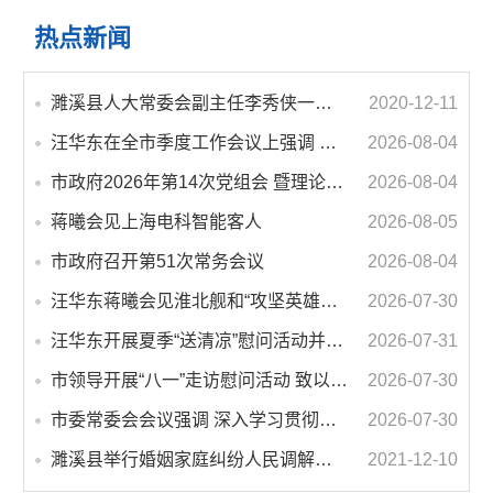
热点新闻
濉溪县人大常委会副主任李秀侠一行调研城乡客运一体化和治超工作
2020-12-11
汪华东在全市季度工作会议上强调 锚定打好“三仗”任务和年度预期目标不动摇 在全市上下掀起比学赶超争先进位的攻坚热潮
2026-08-04
市政府2026年第14次党组会 暨理论学习中心组学习会议召开 蒋曦主持会议并讲话
2026-08-04
蒋曦会见上海电科智能客人
2026-08-05
市政府召开第51次常务会议
2026-08-04
汪华东蒋曦会见淮北舰和“攻坚英雄连”官兵代表
2026-07-30
汪华东开展夏季“送清凉”慰问活动并调研专门教育工作 落实落细防暑降温措施 用心用情关爱一线职工
2026-07-31
市领导开展“八一”走访慰问活动 致以节日问候 畅叙鱼水深情
2026-07-30
市委常委会会议强调 深入学习贯彻习近平总书记重要讲话指示精神 高质量推进城市更新 不断提升本质安全水平 汪华东主持会议
2026-07-30
濉溪县举行婚姻家庭纠纷人民调解委员会暨调解志愿者服务团成立仪式
2021-12-10