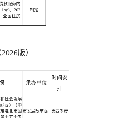
贷款服务的
〕
1
号
)
、
202
制定
、
全国住房
（
2026版）
时间安
据
承办单位
排
济和社会发展
划纲要》《中
制定淮北市国
市发展改革委
第四季度
展第十五个五