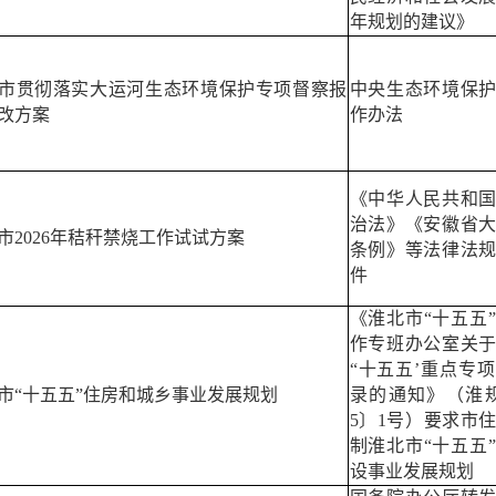
年规划的建议》
市贯彻落实大运河生态环境保护专项督察报
中央生态环境保
改方案
作办法
《中华人民共和
治法》《安徽省
市
2026
年秸秆禁烧工作试试方案
条例》等法律法
件
《淮北市
“
十五五
”
作专班办公室关
“
十五五
’
重点专项
市
“十五五”住房和城乡事业发展规划
录的通知》
（
淮
5
〕
1
号
）
要求市
制淮北市
“
十五五
”
设事业发展规划