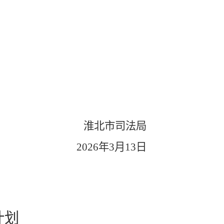
）
淮北市司法局
202
6
年
3
月
13
日
计划