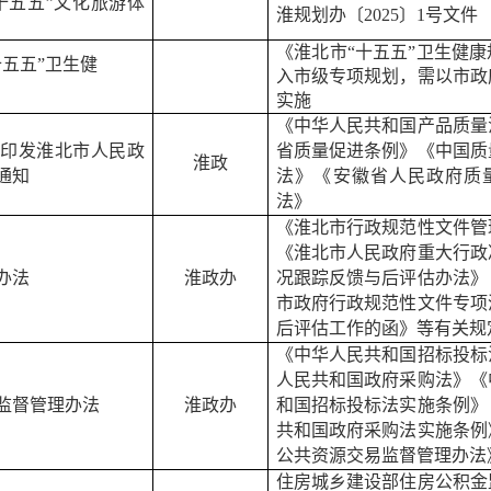
十五五
”
文化旅游体
淮规划办〔
2025
〕
1
号文件
《淮北市
“
十五五
”
卫生健康
十五五”卫生健
入市级专项规划，需以市政
实施
《中华人民共和国产品质量
于印发
淮北市人民政
省质量促进条例》《中国质
淮政
通知
法》《安徽省人民政府质
法》
《淮北市行政规范性文件管
《淮北市人民政府重大行政
办法
淮政办
况跟踪反馈与后评估办法》
市政府行政规范性文件专项
后评估工作的函
》
等有关规
《中华人民共和国招标投标
人民共和国政府采购法》《
监督管理办法
淮政
办
和国招标投标法实施条例》
共和国政府采购法实施条例
公共资源交易监督管理办法
住房城乡建设部住房公积金