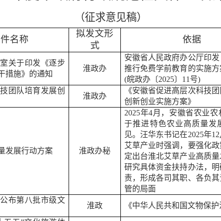
（征求意见稿）
拟发文形
文件名称
依据
式
安徽省人民政府办公厅印发
室关于印发《逐步
淮政
办
推行免费学前教育的实施方
干措施》的通知
(
皖政办〔
2025
〕
11
号
)
技团队培育发展创
《安徽省促进高层次科技团
淮政
办
创新创业实施方案》
2025
年
4
月，安徽省农业农
于推进特色农业高质量发
见。汪华东书记在
2025
年
12
艾草产业时
强调，要强化政
量发展行动方案
淮政办秘
定出台淮北艾草产业
高质量
研究具体资金扶持办法
，
明
责，形成各司其职、各负其
管的局面
公布第八批市级文
淮政
《中华人民共和国文物保护