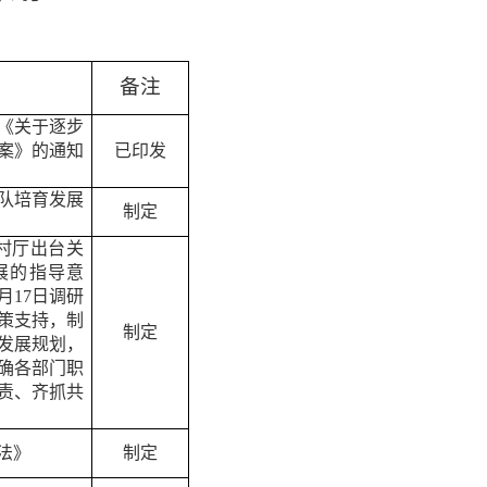
备注
《关于逐步
案》的通知
已印发
队培育发展
制定
村厅出台关
展的指导意
月
17
日调研
策支持，制
制定
发展规划
，
确各部门职
责、
齐抓共
法》
制定