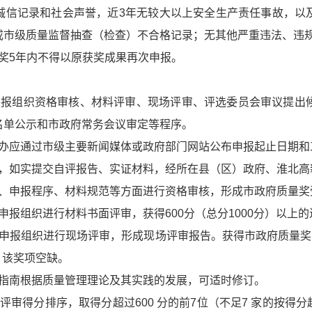
诚信记录和社会声誉，近3年无较大以上安全生产责任事故，以
或市级质量监督抽查（检查）不合格记录；无其他严重违法、违
奖5年内不得以原获奖成果再次申报。
申报组织资格审核、材料评审、现场评审、评选委员会审议提出
名单公示和市政府常务会议审定等程序。
审办应通过市级主要新闻媒体或政府部门网站公布申报起止日期和
求，如实提交自评报告、实证材料，经所在县（区）政府、淮北高
道、申报程序、材料规范等方面进行资格审核，形成市政府质量奖
申报组织进行材料书面评审，获得600分（总分1000分）以上
申报组织进行现场评审，形成现场评审报告。获得市政府质量奖
分，该奖项空缺。
施指南根据质量管理理论及其实践的发展，可适时修订。
审得分排序，取得分超过600 分的前7位（不足7 家的按得分