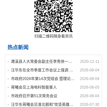
扫描二维码随身看资讯
热点新闻
濉溪县人大常委会副主任李秀侠一行调研城乡客运一体化和治超工作
2020-12-11
汪华东在全市季度工作会议上强调 锚定打好“三仗”任务和年度预期目标不动摇 在全市上下掀起比学赶超争先进位的攻坚热潮
2026-08-04
市政府2026年第14次党组会 暨理论学习中心组学习会议召开 蒋曦主持会议并讲话
2026-08-04
蒋曦会见上海电科智能客人
2026-08-05
市政府召开第51次常务会议
2026-08-04
汪华东蒋曦会见淮北舰和“攻坚英雄连”官兵代表
2026-07-30