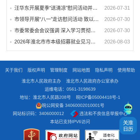
汪华东开展夏季“送清凉”慰问活动并调研专门教育工作 落实落细防暑降温措施 用心用情关爱一线职工
2026-07-31
市领导开展“八一”走访慰问活动 致以节日问候 畅叙鱼水深情
2026-07-30
市委常委会会议强调 深入学习贯彻习近平总书记重要讲话指示精神 高质量推进城市更新 不断提升本质安全水平 汪华东主持会议
2026-07-30
2026年淮北市市本级招募就业见习人员公告
2026-08-03
关于我们
版权声明
管理制度
网站地图
隐私声明
使用帮助
淮北市人民政府主办
淮北市人民政府办公室承办
运维电话：0561-3198639
地址：淮北市人民路208号
皖ICP备05004418号-1
皖公网安备 34060002010001号
网站标识码：3406000012
违法和不良信息举报中心
本站已支持IPV6访问