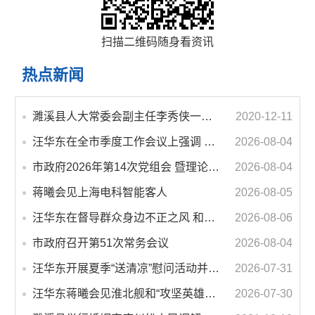
扫描二维码随身看资讯
热点新闻
濉溪县人大常委会副主任李秀侠一行调研城乡客运一体化和治超工作
2020-12-11
汪华东在全市季度工作会议上强调 锚定打好“三仗”任务和年度预期目标不动摇 在全市上下掀起比学赶超争先进位的攻坚热潮
2026-08-04
市政府2026年第14次党组会 暨理论学习中心组学习会议召开 蒋曦主持会议并讲话
2026-08-04
蒋曦会见上海电科智能客人
2026-08-05
汪华东在督导群众身边不正之风 和腐败问题集中整治工作时强调 以更高标准更实举措纵深推进集中整治 不断增强人民群众获得感幸福感安全感
2026-08-06
市政府召开第51次常务会议
2026-08-04
汪华东开展夏季“送清凉”慰问活动并调研专门教育工作 落实落细防暑降温措施 用心用情关爱一线职工
2026-07-31
汪华东蒋曦会见淮北舰和“攻坚英雄连”官兵代表
2026-07-30