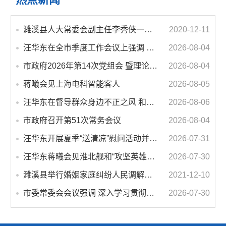
濉溪县人大常委会副主任李秀侠一行调研城乡客运一体化和治超工作
2020-12-11
汪华东在全市季度工作会议上强调 锚定打好“三仗”任务和年度预期目标不动摇 在全市上下掀起比学赶超争先进位的攻坚热潮
2026-08-04
市政府2026年第14次党组会 暨理论学习中心组学习会议召开 蒋曦主持会议并讲话
2026-08-04
蒋曦会见上海电科智能客人
2026-08-05
汪华东在督导群众身边不正之风 和腐败问题集中整治工作时强调 以更高标准更实举措纵深推进集中整治 不断增强人民群众获得感幸福感安全感
2026-08-06
市政府召开第51次常务会议
2026-08-04
汪华东开展夏季“送清凉”慰问活动并调研专门教育工作 落实落细防暑降温措施 用心用情关爱一线职工
2026-07-31
汪华东蒋曦会见淮北舰和“攻坚英雄连”官兵代表
2026-07-30
濉溪县举行婚姻家庭纠纷人民调解委员会暨调解志愿者服务团成立仪式
2021-12-10
市委常委会会议强调 深入学习贯彻习近平总书记重要讲话指示精神 高质量推进城市更新 不断提升本质安全水平 汪华东主持会议
2026-07-30