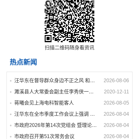
扫描二维码随身看资讯
热点新闻
汪华东在督导群众身边不正之风 和腐败问题集中整治工作时强调 以更高标准更实举措纵深推进集中整治 不断增强人民群众获得感幸福感安全感
2026-08-06
濉溪县人大常委会副主任李秀侠一行调研城乡客运一体化和治超工作
2020-12-11
蒋曦会见上海电科智能客人
2026-08-05
汪华东在全市季度工作会议上强调 锚定打好“三仗”任务和年度预期目标不动摇 在全市上下掀起比学赶超争先进位的攻坚热潮
2026-08-04
市政府2026年第14次党组会 暨理论学习中心组学习会议召开 蒋曦主持会议并讲话
2026-08-04
市政府召开第51次常务会议
2026-08-04