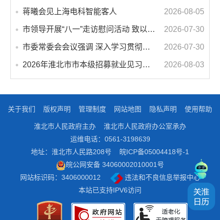
蒋曦会见上海电科智能客人
2026-08-05
市领导开展“八一”走访慰问活动 致以节日问候 畅叙鱼水深情
2026-07-30
市委常委会会议强调 深入学习贯彻习近平总书记重要讲话指示精神 高质量推进城市更新 不断提升本质安全水平 汪华东主持会议
2026-07-30
2026年淮北市市本级招募就业见习人员公告
2026-08-03
关于我们
版权声明
管理制度
网站地图
隐私声明
使用帮助
淮北市人民政府主办
淮北市人民政府办公室承办
运维电话：0561-3198639
地址：淮北市人民路208号
皖ICP备05004418号-1
皖公网安备 34060002010001号
网站标识码：3406000012
违法和不良信息举报中心
本站已支持IPV6访问