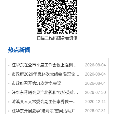
扫描二维码随身看资讯
热点新闻
汪华东在全市季度工作会议上强调 锚定打好“三仗”任务和年度预期目标不动摇 在全市上下掀起比学赶超争先进位的攻坚热潮
2026-08-04
市政府2026年第14次党组会 暨理论学习中心组学习会议召开 蒋曦主持会议并讲话
2026-08-04
市政府召开第51次常务会议
2026-08-04
汪华东蒋曦会见淮北舰和“攻坚英雄连”官兵代表
2026-07-30
濉溪县人大常委会副主任李秀侠一行调研城乡客运一体化和治超工作
2020-12-11
汪华东开展夏季“送清凉”慰问活动并调研专门教育工作 落实落细防暑降温措施 用心用情关爱一线职工
2026-07-31