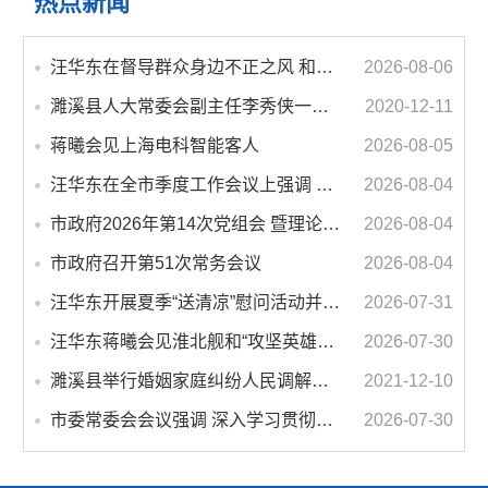
热点新闻
汪华东在督导群众身边不正之风 和腐败问题集中整治工作时强调 以更高标准更实举措纵深推进集中整治 不断增强人民群众获得感幸福感安全感
2026-08-06
濉溪县人大常委会副主任李秀侠一行调研城乡客运一体化和治超工作
2020-12-11
蒋曦会见上海电科智能客人
2026-08-05
汪华东在全市季度工作会议上强调 锚定打好“三仗”任务和年度预期目标不动摇 在全市上下掀起比学赶超争先进位的攻坚热潮
2026-08-04
市政府2026年第14次党组会 暨理论学习中心组学习会议召开 蒋曦主持会议并讲话
2026-08-04
市政府召开第51次常务会议
2026-08-04
汪华东开展夏季“送清凉”慰问活动并调研专门教育工作 落实落细防暑降温措施 用心用情关爱一线职工
2026-07-31
汪华东蒋曦会见淮北舰和“攻坚英雄连”官兵代表
2026-07-30
濉溪县举行婚姻家庭纠纷人民调解委员会暨调解志愿者服务团成立仪式
2021-12-10
市委常委会会议强调 深入学习贯彻习近平总书记重要讲话指示精神 高质量推进城市更新 不断提升本质安全水平 汪华东主持会议
2026-07-30