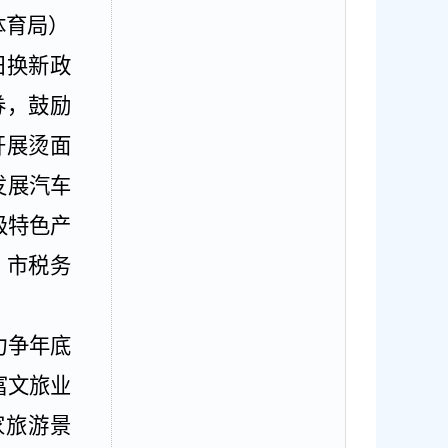
体育局）
旧换新政
券，鼓励
开展烫面
发展汽车
级特色产
、市税务
力争年底
富文旅业
家旅游景