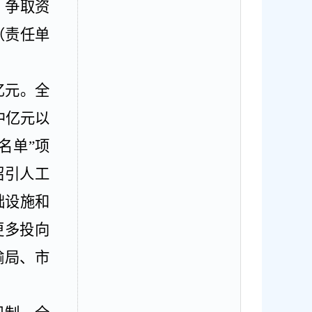
、争取资
（责任单
亿元。全
中亿元以
白名单”项
招引人工
础设施和
更多投向
输局、市