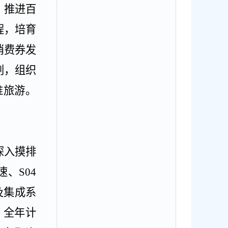
，推进百
程，培育
消费券发
划，组织
淮旅游。
深入摸排
速、
S04
及集成系
，全年计