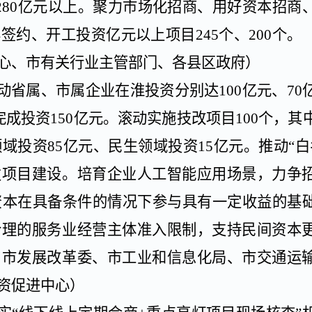
280
亿元以上。聚力市场化招商、用好资本招商
年签约、开工投资亿元以上项目
245
个、
200
个。
心、市有关行业主管部门、各县区政府）
动省属、市属企业在淮投资分别达
100
亿元、
70
完成投资
150
亿元。滚动实施技改项目
100
个，其
领域投资
85
亿元、民生领域投资
15
亿元。推动
“
发项目建设。培育企业人工智能应用场景，力争
资本在具备条件的情况下参与具有一定收益的基
合理的服务业经营主体准入限制，支持民间资本
：市发展改革委、市工业和信息化局、市交通运
资促进中心）