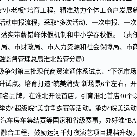
施
“小老板”培育工程，精准助力个体工商户发展
活动申报流程，采取“多次活动、一次申报、一次
。落实带薪错峰休假机制和中小学春秋假。
（责
安局、市财政局、市人力资源和社会保障局、市
融监督管理总局淮北监管分局）
极争创第三批现代商贸流通体系试点、
“下沉市场
升试点。培育打造“皖美消费”新场景
6
个左右，开
知名品牌，在淮北开设首店，引育淮北首店
40
个
举办
“超级皖”美食争霸赛等活动。承办“皖美运动
汽车房车集结赛等国家和省级赛事，办好淮“
BA
艺融合工程，鼓励运河千灯夜演艺项目提档升级