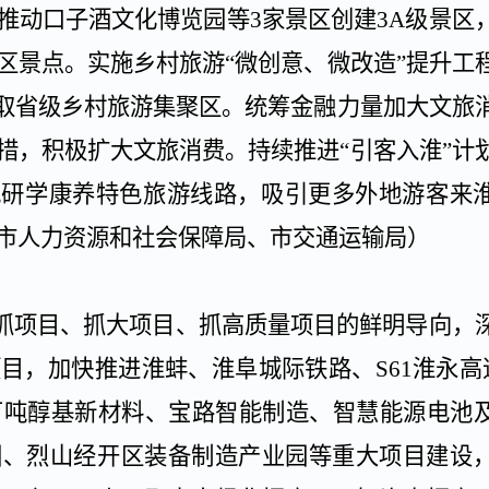
推动口子酒文化博览园等
3
家景区创建
3A
级景区
区景点。实施乡村旅游
“微创意、微改造”提升工
争取省级乡村旅游集聚区。统筹金融力量加大文旅
措，积极扩大文旅消费。持续推进“引客入淮”计
批研学康养特色旅游线路，吸引更多外地游客来
市人力资源和社会保障局、市交通运输局）
抓项目、抓大项目、抓高质量项目的鲜明导向，
项目，加快推进淮蚌、淮阜城际铁路、
S61
淮永高
万吨醇基新材料、宝路智能制造、智慧能源电池
园、烈山经开区装备制造产业园等重大项目建设