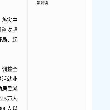
策解读
，落实中
调整攻坚
好局、起
。调整全
灵活就业
动居民就
业
2.5
万人
000
人以