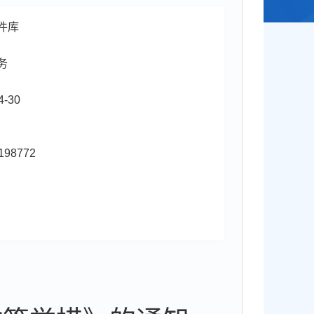
件库
务
4-30
198772