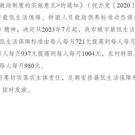
救助制度的实施意见
的通知》（皖办发〔
>
2020
省最低生活保障、特困人员救助供养标准动态调
）精神，决定从
年
月起，我市城市最低生
2023
7
低生活保障标准由每人每月
元提高到每人每
721
每人每月
元提高到每人每月
元，农村特困
937
1004
每人每月
元。
980
府要切实落实主体责任，足额安排最低生活保障
、按时发放。