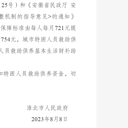
〕
号）和《安徽省民政厅 安
25
整机制的指导意见
的通知》
>
活保障标准由每人每月
元提
721
月
元，城市特困人员救助供
754
人员救助供养基本生活财补助
和特困人员救助供养资金，切
淮北市人民政府
年
月
日
2023
8
8