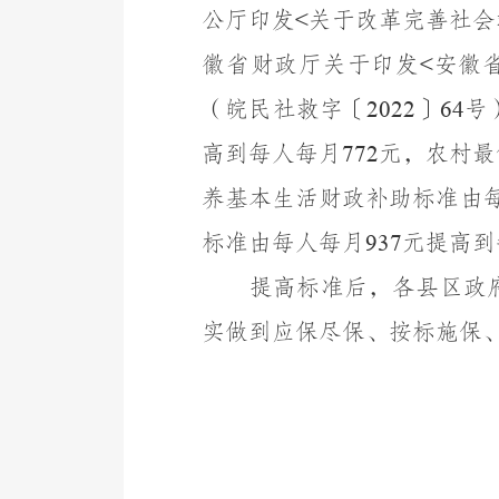
公厅印发
关于改革完善社会
<
徽省财政厅关于印发
安徽
<
（皖民社救字〔
〕
号
2022
64
高到每人每月
元，农村最
772
养基本生活财政补助标准由
标准由每人每月
元提高到
937
提高标准后，各县区政
实做到应保尽保、按标施保