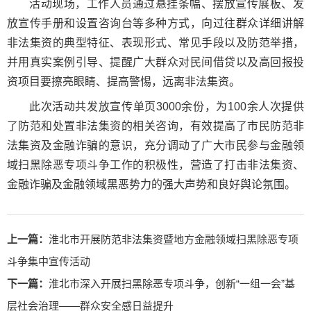
活动现场，工作人员通过悬挂条幅、摆放宣传展板、发
放宣传手册和设置咨询台等多种方式，向过往群众详细讲解
非法集资的典型特征、表现形式、常见手段以及防范举措，
并用真实案例引导、提醒广大群众对民间借贷以及高回报投
资项目要擦亮眼睛、提高警惕，远离非法集资。
此次活动共发放宣传单页3000余份，为100余人次提供
了防范和处置非法集资的相关咨询，有效提高了市民防范非
法集资及金融诈骗的意识，充分调动了广大市民参与金融领
域扫黑除恶专项斗争工作的积极性，营造了打击非法集资、
金融诈骗及金融领域黑恶势力的强大声势和良好舆论氛围。
上一篇：
淮北市开展防范非法集资暨地方金融领域扫黑除恶专项
斗争集中宣传活动
下一篇：
淮北市深入开展扫黑除恶专项斗争，创新“一组一会”基
层社会治理——群众安全感日益提升