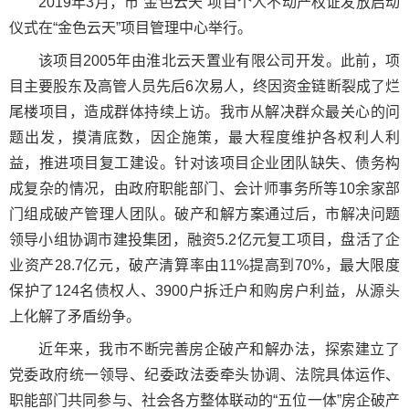
2019年3月，市“金色云天”项目个人不动产权证发放启动
仪式在“金色云天”项目管理中心举行。
该项目2005年由淮北云天置业有限公司开发。此前，项
目主要股东及高管人员先后6次易人，终因资金链断裂成了烂
尾楼项目，造成群体持续上访。我市从解决群众最关心的问
题出发，摸清底数，因企施策，最大程度维护各权利人利
益，推进项目复工建设。针对该项目企业团队缺失、债务构
成复杂的情况，由政府职能部门、会计师事务所等10余家部
门组成破产管理人团队。破产和解方案通过后，市解决问题
领导小组协调市建投集团，融资5.2亿元复工项目，盘活了企
业资产28.7亿元，破产清算率由11%提高到70%，最大限度
保护了124名债权人、3900户拆迁户和购房户利益，从源头
上化解了矛盾纷争。
近年来，我市不断完善房企破产和解办法，探索建立了
党委政府统一领导、纪委政法委牵头协调、法院具体运作、
职能部门共同参与、社会各方整体联动的“五位一体”房企破产