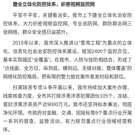
健全立体化防控体系，织密视频监控网
平安不平安，关键看治安。我市上下健全立体化治安防
控体系，大力织密视频监控网、专业巡防网、群防群治网三
张网络，群众安全感日益提升。
2019年以来，我市深入推进以“雪亮工程”为重点的立体
化、信息化社会治安防控体系建设，增加2400个监控点位，
基本实现城区“全覆盖”。在我市，人防与技防相结合，形成了
“点线面、全方位、纵到底、横到边、无缝对接、整体覆盖”的
网络化防控格局，把有限的警力放在案件易发时段和部位。
扫黑除恶专项斗争开展以来，我市持续加大案件办理、
线索核查力度，全市共打掉涉黑涉恶犯罪团伙105个，冻结、
查封涉黑涉恶资产近9000万元。我市还坚持标本兼治，彻底
净化环境。市政府对金融、交通、招投标等9个重点行业开展
一系列的督查、监管活动，有力规范重点行业领域经营秩
序。