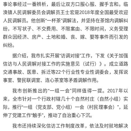
事论事经过一番辨析，最后让双方口服心服、握手言和。临
涣镇人民调解委员会调解员王士宏是2018年度全国最受欢迎
人民调解员。他创新“一杯茶”调解法，并坚持在茶馆内调解纠
纷，不写状子、不交费用、不限案由、不限时间，义务受理
群众因经济、房产、土地和婚、丧、嫁、娶等事件而引发的
纠纷。
据介绍，我市扎实开展“访调对接”工作，下发《关于加强
信访与人民调解对接工作的实施意见（试行）》。成立道路
交通事故、医患、拆迁等22个行业性专业性调委会，发挥说
事室、警民联调室、连心茶室等矛盾调解作用。
我市创新推出的“一组一会”同样值得一提。2017年以
来，全市针对一个行政村辖几十个自然村庄（自然小组）实
际，推行“一组（党支部、党小组）一会（村民理事会）”，延
伸了党建工作“触手”，推动了自治重心下沉。
我市还持续深化信访工作制度改革，依法及时就地解决