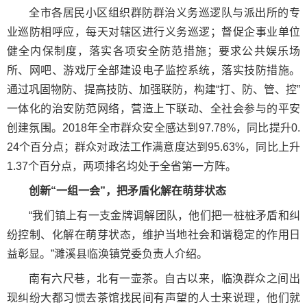
全市各居民小区组织群防群治义务巡逻队与派出所的专
业巡防相呼应，每天对辖区进行义务巡逻；督促企事业单位
健全内保制度，落实各项安全防范措施；要求公共娱乐场
所、网吧、游戏厅全部建设电子监控系统，落实技防措施。
通过巩固物防、提高技防、加强联防，构建“打、防、管、控”
一体化的治安防范网络，营造上下联动、全社会参与的平安
创建氛围。2018年全市群众安全感达到97.78%，同比提升0.
24个百分点；群众对政法工作满意度达到95.63%，同比上升
1.37个百分点，两项排名均处于全省第一方阵。
创新“一组一会”，把矛盾化解在萌芽状态
“我们镇上有一支金牌调解团队，他们把一桩桩矛盾和纠
纷控制、化解在萌芽状态，维护当地社会和谐稳定的作用日
益彰显。”濉溪县临涣镇党委负责人介绍。
南有六尺巷，北有一壶茶。自古以来，临涣群众之间出
现纠纷大都习惯去茶馆找民间有声望的人士来说理，他们就