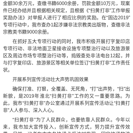
金额30余万元，查缴书籍6000余册，罚款金额10万元，现案
件已经办结并且根据相关规定，且根据《“扫黄打非”工作举报
奖励办法》对举报人进行了相应比例的奖励。在“固边2019”
专项行动中，我市查办1起涉嫌非法宗教类出版物，查缴非法
宗教类书籍9000余册。
在抓好五大专项行动的同时，我市积极开展打字复印店
专项行动、非法地面卫星接收设施专项整治行动以及旅游景
区及周边市场专项整治行动等，捣毁查处非法电台12起，并
与打字复印店、旅游景区等相关单位签订“扫黄打非”工作责任
状。
开展系列宣传活动壮大声势巩固效果
确保打准、打狠，全覆盖、无死角，“打”出声势，“扫”出
新貌，是2019年淮北“扫黄打非”工作的又一重要思路。为
此，我市“扫黄打非”办公室通过开展系列宣传活动让“扫黄打
非”人人参与、深入人心。
“扫黄打非”为了人民群众，也要依靠人民群众。今年以
来，我市加大宣传投入，创新宣传方式，努力提升宣传效