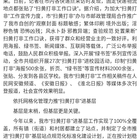
果。日前，记者在市内各快递点采访时发现，固定快递物流
地点都张贴了“扫黄打非工作口诀”。据介绍，为加大“扫黄打
非”工作宣传力度，市“扫黄打非”办与市邮政管理局合作推广
了我市自创的“观察封面 标题敏感；繁体印刷 境外出版；淫
秽色情 恐怖凶残；风水卜卦 邪教异端；查验规范 处置果断”
扫黄打非工作口诀，获得了群众和经营业主的一致好评。利
用海报、绿书签、新闻媒体、互联网等载体，广泛公布举报
电话，鼓励人民群众积极举报。深入开展“绿书签”系列宣传活
动，全市共组织开展27次“扫黄打非”进校园活动，印制“扫黄
打非”海报500余张，折页、“绿书签”等宣传材料2000余张，
张贴、分发到各县区学校。我市“扫黄打非”工作相关稿件在人
民网安徽频道、《安徽日报》、《淮北日报》等媒体多次刊
登报道，社会宣传效果明显。
依托网格化管理力推“扫黄打非”进基层
基层是末梢，但基层更是关键。
今年以来，我市“扫黄打非”进基层工作实现了100%全覆
盖，所有镇（街道）和村居都建立了站点，并制定了全市推
进“扫黄打非”基层站点规范化标准化建设计划，正在按计划稳