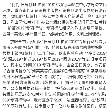
“我们‘扫黄打非·护苗2019’专项行动聚焦中小学周边文化
环境，重点查处无证销售出版物和销售非法出版物的违法行
为。”烈山区“扫黄打非”办公室负责人介绍说道。今年3月14
日，烈山区“扫黄打非”办公室组织相关职能部门开展“扫黄打
非·护苗2019”专项行动，专项行动组深入烈山选煤厂学校、
区第一实验小学严查严管，倡导绿色阅读、文明上网理念。
放眼全市，烈山区“扫黄打非·护苗2019”专项行动只是我
市深入开展“扫黄打非”工作、持续保持高压态势的典型缩影。
根据上级“扫黄打非”工作部署，我市先后启动了“净网2019”
“清源2019”“护苗2019”“秋风2019”“固边2019”等五项专项行
动，其中在“净网2019”专项行动中，由全国扫黄办、公安部
联合挂牌督办的“刘某某等传播淫秽色情牟利案”“陈某某非法
传播淫秽物品案”已经办结，获得了上级部门的肯定和好评；
杨某某网络销售有害出版物案，目前已经明确相关嫌疑人
员，公安机关协调统一查处。“护苗2019”专项行动中，我市
共组织开展27次“扫黄打非”进校园的“绿书签”活动。在“清源2
019”专项行动中，我市查办了“2.20非法出版物案”。在“秋风2
019”专项行动中，我市查办了一起非法盗版教辅案件，涉案