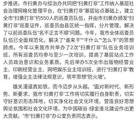
步推进。市扫黄办与综治办共同把“扫黄打非”工作纳入基层社
会治理网格化管理平台，在“扫黄打非”基层站点基础上，建立
全市“扫黄打非”约550人的巡查员队伍，并由市扫黄办颁发“扫
黄打非”巡查证件，巡查员由县区统一指挥，分片管理，解决
了以前巡查队伍“名不正言不顺”问题。今年，我市全体巡查员
队伍已全面规范化，解决了“谁来干”“干什么”“怎么干”的思想
顾虑。今年以来我市共举办了2次“扫黄打非”队伍业务培训
班，所有巡查员均参与至少一次培训，提高了基层站点工作
人员政治意识和业务素质。先后举办5次全市出版物经营业
主、印刷经营业主、网吧娱乐业主培训班，进行“扫黄打非”教
育，增强业主法律法规意识，筑牢思想“防火墙”。
雄关漫道真如铁，而今迈步从头越。“面对新时代、新形
势、新要求，我市‘扫黄打非’工作将切实履行自身职责，切实
守好意识形态阵地，切实净化社会文化环境，营造良好思想
舆论氛围和社会文化环境，为中国碳谷·绿金淮北建设作出更
大贡献。”市“扫黄打非”办公室负责同志表示。