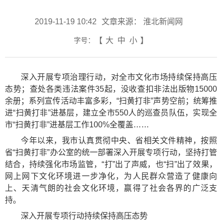
2019-11-19 10:42
文章来源： 淮北新闻网
字号：
【
大
中
小
】
深入开展专项治理行动，对全市文化市场持续保持高压
态势；查处各类违法案件35起，没收查扣非法出版物15000
余册；系列宣传活动丰富多彩，“扫黄打非”声势空前；统筹推
进“扫黄打非”进基层，建立全市550人的巡查员队伍，实现全
市“扫黄打非”进基层工作100%全覆盖……
今年以来，我市认真贯彻中央、省相关文件精神，按照
省“扫黄打非”办公室的统一部署深入开展专项行动，坚持打管
结合，持续强化市场监管，“打”出了声威，也“扫”出了效果，
网上网下文化环境进一步净化，为人民群众营造了健康向
上、天清气朗的社会文化环境，赢得了社会各界的广泛支
持。
深入开展专项行动持续保持高压态势