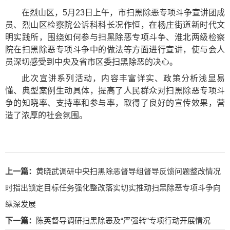
在烈山区，5月23日上午，市扫黑除恶专项斗争宣讲团成
员、烈山区检察院公诉科科长况作恒，在杨庄街道新时代文
明实践所，围绕如何参与扫黑除恶专项斗争、淮北两级检察
院在扫黑除恶专项斗争中的做法等方面进行宣讲，使与会人
员深切感受到中央及省市区委扫黑除恶的决心。
此次宣讲系列活动，内容丰富详实、政策分析浅显易
懂、典型案例生动具体，提高了人民群众对扫黑除恶专项斗
争的知晓率、支持率和参与率，取得了良好的宣传效果，营
造了浓厚的社会氛围。
上一篇：
黄晓武调研中央扫黑除恶督导组督导反馈问题整改情况
时指出锁定目标任务强化整改落实切实推动扫黑除恶专项斗争向
纵深发展
下一篇：
陈英督导调研扫黑除恶及“严强转”专项行动开展情况