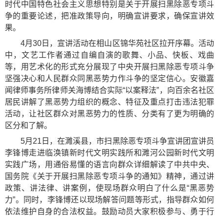
时代中国特色社会主义思想特别是关于开展扫黑除恶专项斗
争的重要论述，把准政策导向，明确宣讲要求，确保宣讲效
果。
4月30日，宣讲活动在相山区锦华苑社区拉开序幕。活动
中，文艺工作者通过自编自演的歌舞、小品、快板、戏曲
等，用艺术化的形式充分展现了中央开展扫黑除恶专项斗争
坚强决心和人民群众同黑恶势力作斗争的坚定信心。安徽嘉
闻律师事务所律师关海博结合实际“以案释法”，向百余名社区
居民讲解了黑恶势力组织的概念、特征及重点打击违法犯罪
活动，让社区群众对黑恶势力的性质、分类有了更为明确的
区分和了解。
5月21日，在濉溪县，市扫黑除恶专项斗争宣讲团宣讲员
李锋博走进临涣镇新时代文明实践所和濉河公园新时代文明
实践广场，用通俗易懂的语言向群众详细解读了中共中央、
国务院《关于开展扫黑除恶专项斗争的通知》精神，通过讲
政策、讲法律、讲案例，使现场群众明白了什么是“黑恶势
力”。同时，李锋博还以现场解答问题等形式，指导群众如何
依法维护自身的合法权益。鼓励动员大家积极参与、勇于行