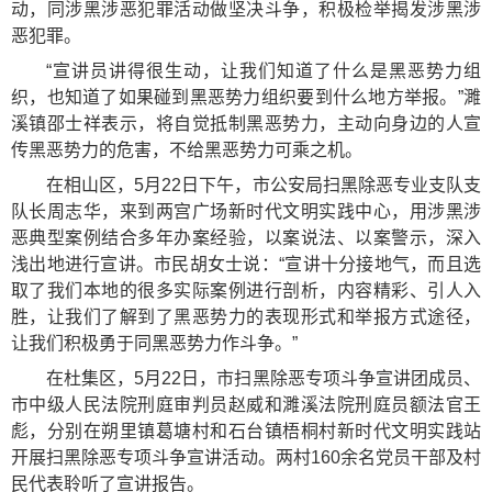
动，同涉黑涉恶犯罪活动做坚决斗争，积极检举揭发涉黑涉
恶犯罪。
“宣讲员讲得很生动，让我们知道了什么是黑恶势力组
织，也知道了如果碰到黑恶势力组织要到什么地方举报。”濉
溪镇邵士祥表示，将自觉抵制黑恶势力，主动向身边的人宣
传黑恶势力的危害，不给黑恶势力可乘之机。
在相山区，5月22日下午，市公安局扫黑除恶专业支队支
队长周志华，来到两宫广场新时代文明实践中心，用涉黑涉
恶典型案例结合多年办案经验，以案说法、以案警示，深入
浅出地进行宣讲。市民胡女士说：“宣讲十分接地气，而且选
取了我们本地的很多实际案例进行剖析，内容精彩、引人入
胜，让我们了解到了黑恶势力的表现形式和举报方式途径，
让我们积极勇于同黑恶势力作斗争。”
在杜集区，5月22日，市扫黑除恶专项斗争宣讲团成员、
市中级人民法院刑庭审判员赵威和濉溪法院刑庭员额法官王
彪，分别在朔里镇葛塘村和石台镇梧桐村新时代文明实践站
开展扫黑除恶专项斗争宣讲活动。两村160余名党员干部及村
民代表聆听了宣讲报告。