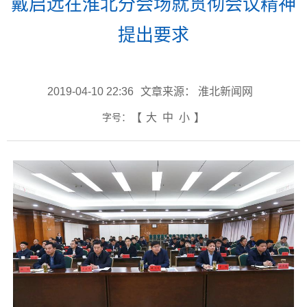
戴启远在淮北分会场就贯彻会议精神
提出要求
2019-04-10 22:36
文章来源： 淮北新闻网
字号：
【
大
中
小
】