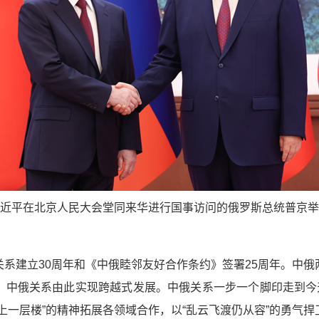
习近平在北京人民大会堂同来华进行国事访问的俄罗斯总统普京举
。
系建立30周年和《中俄睦邻友好合作条约》签署25周年。中
，中俄关系由此实现跨越式发展。中俄关系一步一个脚印走到今天
上一层楼”的精神拓展各领域合作，以“乱云飞渡仍从容”的勇气